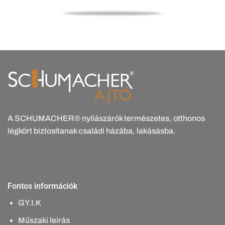
A SCHUMACHER® nyílászárók természetes, otthonos
légkört biztosítanak családi házába, lakásásba.
Fontos információk
GY.I.K
Műszaki leírás