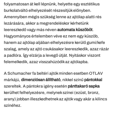
folyamatosan át kell lépnünk, helyette egy esztétikus
burkolatváltó elhelyezését részesítjük előnyben.
Amennyiben mégis szükség lenne az ajtólap alatti rés
lezárására, akkor a megrendeléskor kérhetünk
leereszkedő vagy más néven
automata küszöböt
.
Hagyományos értelemben véve ez nem egy küszöb,
hanem az ajtólap aljában elhelyezésre kerülő gumi/kefe
szalag, amely az ajtó csukásakor leereszkedik, azaz rázár
a padlóra. Így elzárja a levegő útját. Nyitáskor viszont
felemelkedik, azaz visszahúzódik az ajtólapba.
A Schumacher fa beltéri ajtók minden esetben OTLAV
márkájú,
dimenziósan állítható
, nikkel színű
pántokkal
szereltek. A pántokra igény esetén
pánttakaró sapka
kerülhet felhelyezésre, melynek színei (ezüst, bronz,
arany) jobban illeszkedhetnek az ajtók vagy akár a kilincs
színéhez.