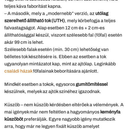
teljes káva faborítást kapna.
– A második, mely a „modernebb” verzió, az
utólag
szerelhető állítható tok (UTH)
, mely körbefogja a teljes
falvastagságot. Alap esetben 12 cm és + 2 cm-es
állíthatósággal készül, viszont szélesebb fal (főfal) esetén
akár 99 cm is lehet.
Szélesebb falak esetén (min. 30 cm) lehetőség van
bélletes tok készítésére is. Ebben az esetben a tok
ugyanolyan mintázatot kap, mint az ajtólap. Leginkább
családi házak
főfalainak beborítására ajánlott.
Mindkét esetben a tokok, egysoros
gumitömítéssel
készülnek, melyek az ajtók színéhez igazodnak.
Küszöb – nem küszöb kérdésben eltérőek a vélemények. A
mai igények már nem feltétlen a hagyományos
keményfa
küszöböt
preferálják. Egyre nagyobb igény mutatkozik
arra, hogy már ne legyen fixált küszöb amelyet