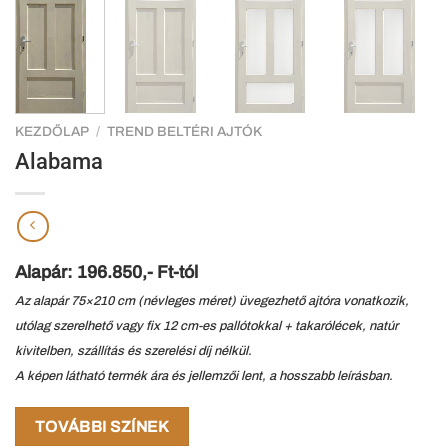
KEZDŐLAP
/
TREND BELTÉRI AJTÓK
Alabama
Alapár: 196.850,- Ft-tól
Az alapár 75×210 cm (névleges méret) üvegezhető ajtóra vonatkozik,
utólag szerelhető vagy fix 12 cm-es pallótokkal + takarólécek, natúr
kivitelben, szállítás és szerelési díj nélkül.
A képen látható termék ára és jellemzői lent, a hosszabb leírásban.
TOVÁBBI SZÍNEK