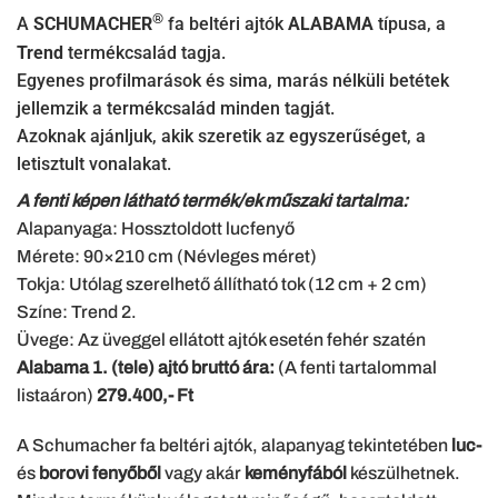
®
A
SCHUMACHER
fa beltéri ajtók
ALABAMA
típusa, a
Trend
termékcsalád tagja.
Egyenes profilmarások és sima, marás nélküli betétek
jellemzik a termékcsalád minden tagját.
Azoknak ajánljuk, akik szeretik az egyszerűséget, a
letisztult vonalakat.
A fenti képen látható termék/ek műszaki tartalma:
Alapanyaga: Hossztoldott lucfenyő
Mérete: 90×210 cm (Névleges méret)
Tokja: Utólag szerelhető állítható tok (12 cm + 2 cm)
Színe: Trend 2.
Üvege: Az üveggel ellátott ajtók esetén fehér szatén
Alabama 1. (tele) ajtó bruttó ára:
(A fenti tartalommal
listaáron)
279.400,- Ft
A Schumacher fa beltéri ajtók, alapanyag tekintetében
luc-
és
borovi fenyőből
vagy akár
keményfából
készülhetnek.