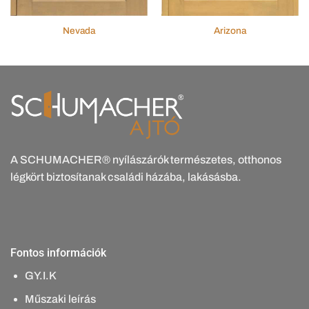
Nevada
Arizona
A SCHUMACHER® nyílászárók természetes, otthonos
légkört biztosítanak családi házába, lakásásba.
Fontos információk
GY.I.K
Műszaki leírás