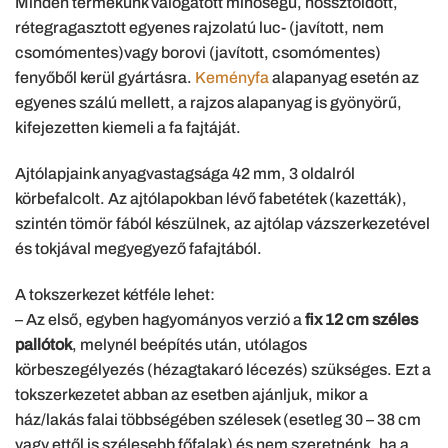
Minden termékünk válogatott minőségű, hossztoldott,
rétegragasztott egyenes rajzolatú luc- (javított, nem
csomómentes)vagy borovi (javított, csomómentes)
fenyőből kerül gyártásra.
Keményfa
alapanyag esetén az
egyenes szálú mellett, a rajzos alapanyag is gyönyörű,
kifejezetten kiemeli a fa fajtáját.
Ajtólapjaink anyagvastagsága 42 mm, 3 oldalról
körbefalcolt. Az ajtólapokban lévő fabetétek (kazetták),
szintén tömör fából készülnek, az ajtólap vázszerkezetével
és tokjával megyegyező fafajtából.
A tokszerkezet kétféle lehet:
– Az első, egyben hagyományos verzió a
fix 12 cm széles
pallótok
, melynél beépítés után, utólagos
körbeszegélyezés (hézagtakaró lécezés) szükséges. Ezt a
tokszerkezetet abban az esetben ajánljuk, mikor a
ház/lakás falai többségében szélesek (esetleg 30 – 38 cm
vagy ettől is szélesebb főfalak) és nem szeretnénk, ha a