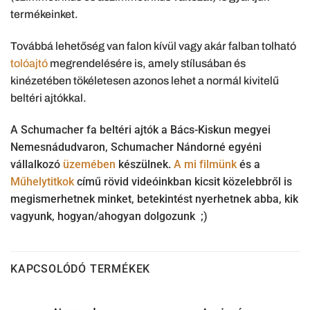
termékeinket.
Továbbá lehetőség van falon kívül vagy akár falban tolható
tolóajtó
megrendelésére is, amely stílusában és
kinézetében tökéletesen azonos lehet a normál kivitelű
beltéri ajtókkal.
A Schumacher fa beltéri ajtók a Bács-Kiskun megyei
Nemesnádudvaron, Schumacher Nándorné egyéni
vállalkozó
üzemében
készülnek.
A mi filmünk
és a
Műhelytitkok
című rövid videóinkban kicsit közelebbről is
megismerhetnek minket, betekintést nyerhetnek abba, kik
vagyunk, hogyan/ahogyan dolgozunk ;)
KAPCSOLÓDÓ TERMÉKEK