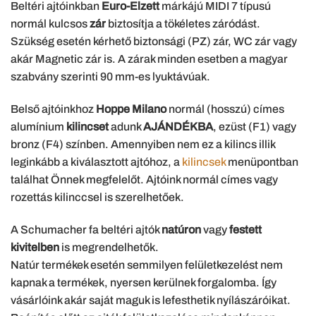
Beltéri ajtóinkban
Euro-Elzett
márkájú MIDI 7 típusú
normál kulcsos
zár
biztosítja a tökéletes záródást.
Szükség esetén kérhető biztonsági (PZ) zár, WC zár vagy
akár Magnetic zár is. A zárak minden esetben a magyar
szabvány szerinti 90 mm-es lyuktávúak.
Belső ajtóinkhoz
Hoppe Milano
normál (hosszú) címes
alumínium
kilincset
adunk
AJÁNDÉKBA
, ezüst (F1) vagy
bronz (F4) színben. Amennyiben nem ez a kilincs illik
leginkább a kiválasztott ajtóhoz, a
kilincsek
menüpontban
találhat Önnek megfelelőt. Ajtóink normál címes vagy
rozettás kilinccsel is szerelhetőek.
A Schumacher fa beltéri ajtók
natúron
vagy
festett
kivitelben
is megrendelhetők.
Natúr termékek esetén semmilyen felületkezelést nem
kapnak a termékek, nyersen kerülnek forgalomba. Így
vásárlóink akár saját maguk is lefesthetik nyílászáróikat.