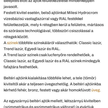
Beépítés előtt az ajtók felületkezelése mindenképpen
javasolt.
Festett kivitel esetén, belső ajtóinkat Milesi Hydrocrom
vizesbázisú vastaglazúrral vagy RAL festékkel
felületkezeljük, mely 4 rétegben kerül a felületre, mártásos
és szórásos technológiával, többszöri csiszolással a
rétegek között.
A
színek
többféle színskáláról választhatók: Classic lazúr,
Trend lazúr, Egyedi lazúr és RAL.
A Trend lazúr színek csak lucfenyőre rendelhetőek, a
Classic lazúr, az Egyedi lazúr és a RAL színek mindegyik
fafajtára festhetőek.
Beltéri ajtóink kialakítása többféle lehet, a tele (tömör)
kiviteltől akár a teljesen üvegezhetőig. A beltéri ajtóinkba
kérhető fehér, bronz, festett vagy akár homokfúvott
üveg.
Az egyszárnyú beltéri ajtók mellett, kétszárnyú kivitelben
(szimmetrikus és aszimmetrikus változat) is gyártjuk