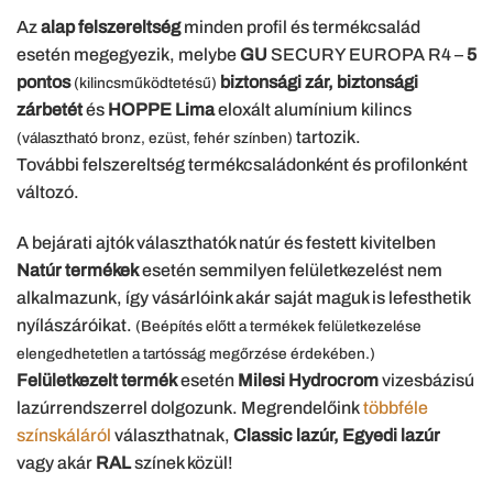
Az
alap felszereltség
minden profil és termékcsalád
esetén megegyezik, melybe
GU
SECURY EUROPA R4 –
5
pontos
biztonsági zár, biztonsági
(kilincsműködtetésű)
zárbetét
és
HOPPE Lima
eloxált alumínium kilincs
tartozik.
(választható bronz, ezüst, fehér színben)
További felszereltség termékcsaládonként és profilonként
változó.
A bejárati ajtók választhatók natúr és festett kivitelben
Natúr termékek
esetén semmilyen felületkezelést nem
alkalmazunk, így vásárlóink akár saját maguk is lefesthetik
nyílászáróikat.
(Beépítés előtt a termékek felületkezelése
elengedhetetlen a tartósság megőrzése érdekében.)
Felületkezelt termék
esetén
Milesi Hydrocrom
vizesbázisú
lazúrrendszerrel dolgozunk. Megrendelőink
többféle
színskáláról
választhatnak,
Classic lazúr, Egyedi lazúr
vagy akár
RAL
színek közül!