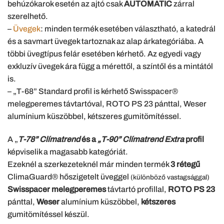
behúzókarok esetén az ajtó csak
AUTOMATIC
zárral
szerelhető.
–
Üvegek
: minden termék esetében választható, a katedrál
és a savmart üvegek tartoznak az alap árkategóriába. A
többi üvegtípus felár esetében kérhető. Az egyedi vagy
exkluzív üvegek ára függ a mérettől, a színtől és a mintától
is.
– „T-68” Standard profil is kérhető Swisspacer®
melegperemes távtartóval, ROTO PS 23 pánttal, Weser
alumínium küszöbbel, kétszeres gumitömítéssel.
A „
T-78” Clímatrend
és a
„T-90” Clímatrend Extra
profil
képviselik a magasabb kategóriát.
Ezeknél a szerkezeteknél már minden termék
3 rétegű
ClimaGuard® hőszigetelt üveggel
(különböző vastagsággal)
Swisspacer melegperemes
távtartó profillal,
ROTO PS 23
pánttal,
Weser
alumínium küszöbbel,
kétszeres
gumitömítéssel készül.