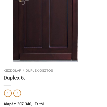
KEZDŐLAP
/
DUPLEX OSZTÓS
Duplex 6.
Alapár: 307.340,- Ft-tól