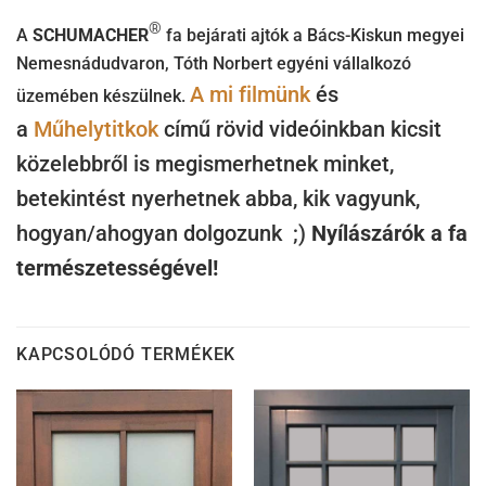
®
A
SCHUMACHER
fa bejárati ajtók a Bács-Kiskun megyei
Nemesnádudvaron, Tóth Norbert egyéni vállalkozó
A mi filmünk
és
üzemében készülnek.
a
Műhelytitkok
című rövid videóinkban kicsit
közelebbről is megismerhetnek minket,
betekintést nyerhetnek abba, kik vagyunk,
hogyan/ahogyan dolgozunk ;)
Nyílászárók a fa
természetességével!
KAPCSOLÓDÓ TERMÉKEK