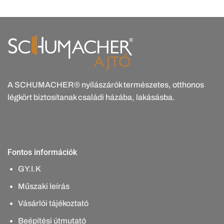
A SCHUMACHER® nyílászárók természetes, otthonos
légkört biztosítanak családi házába, lakásásba.
Fontos információk
GY.I.K
Műszaki leírás
Vásárlói tájékoztató
Beépítési útmutató