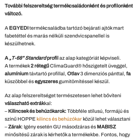
További felszereltség termékcsaládonként és profilonként
változó.
A
EGYEDI
termékcsaládba tartózó bejárati ajtók mart
fabetéttel és marás nélküli szendvicspanellel is
készülhetnek.
A
„T-68” Standard
profil
az alap kategóriát képviseli.
A termékek
2 rétegű
ClimaGuard® hőszigetelt üveggel,
alumínium
távtartó profillal,
Otlav
3 dimenziós pánttal,
fa
küszöbbel és
egyszeres
gumitömítéssel készül.
Az alap felszereltséget természetesen lehet bővíteni
válaszható extrák
kal:
–
Kilincsek és behúzókarok:
Többféle stílusú, formájú és
színű HOPPE
kilincs és behúzókar
közül lehet választani
–
Zárak
: Igény esetén GU másodzáras és
MABISZ
minősítésű zárak is kérhetők a termékekbe. Fontos, hogy