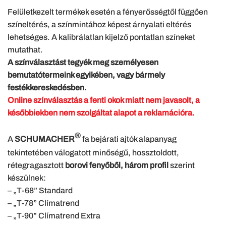
Felületkezelt termékek esetén a fényerősségtől függően
színeltérés, a színmintához képest árnyalati eltérés
lehetséges. A kalibrálatlan kijelző pontatlan színeket
mutathat.
A színválasztást tegyék meg személyesen
bemutatótermeink egyikében, vagy bármely
festékkereskedésben.
Online színválasztás a fenti okok miatt nem javasolt, a
későbbiekben nem szolgáltat alapot a reklamációra.
®
A
SCHUMACHER
fa bejárati ajtók alapanyag
tekintetében válogatott minőségű, hossztoldott,
rétegragasztott
borovi fenyőből, három profil
szerint
készülnek:
– „T-68” Standard
– „T-78” Clímatrend
– „T-90” Clímatrend Extra