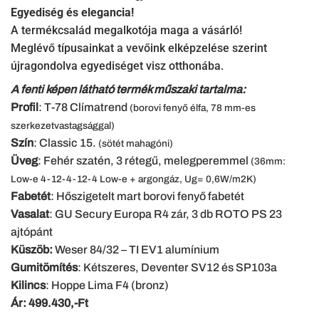
Egyediség és elegancia!
A termékcsalád megalkotója maga a vásárló!
Meglévő típusainkat a vevőink elképzelése szerint
újragondolva egyediséget visz otthonába.
A fenti képen látható termék műszaki tartalma:
Profil
: T-78 Clímatrend
(borovi fenyő élfa, 78 mm-es
szerkezetvastagsággal)
Szín
: Classic 15.
(sötét mahagóni)
Üveg
: Fehér szatén, 3 rétegű, melegperemmel
(36mm:
Low-e 4-12-4-12-4 Low-e + argongáz, Ug= 0,6W/m2K)
Fabetét
: Hőszigetelt mart borovi fenyő fabetét
Vasalat
: GU Secury Europa R4 zár, 3 db ROTO PS 23
ajtópánt
Küszöb:
Weser 84/32 – TI EV1 alumínium
Gumitömítés
: Kétszeres, Deventer SV12 és SP103a
Kilincs
: Hoppe Lima F4 (bronz)
Ár:
499.430
,-Ft