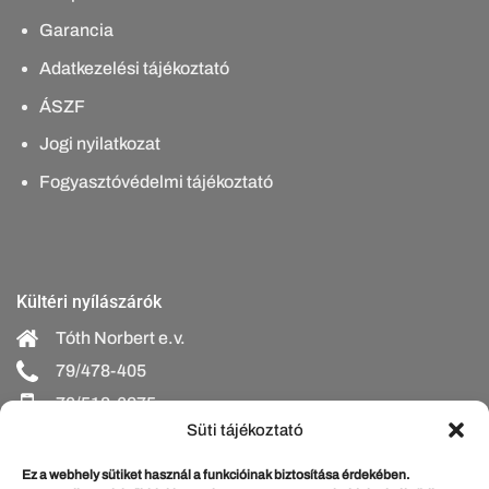
Garancia
Adatkezelési tájékoztató
ÁSZF
Jogi nyilatkozat
Fogyasztóvédelmi tájékoztató
Kültéri nyílászárók
Tóth Norbert e.v.
79/478-405
70/518-6275
Süti tájékoztató
bejarati@schumacherajto.hu
Ez a webhely sütiket használ a funkcióinak biztosítása érdekében.