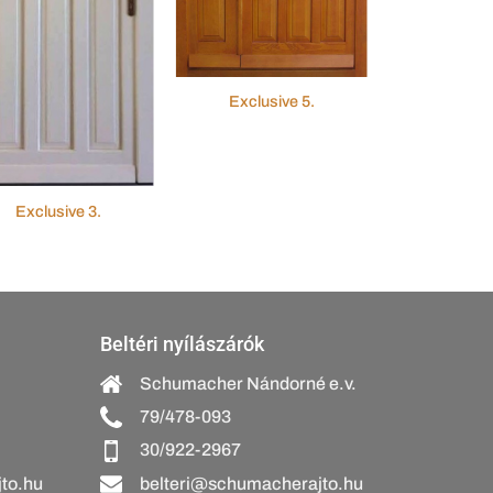
Exclusive 5.
Exclusive 3.
Beltéri nyílászárók
Schumacher Nándorné e.v.
79/478-093
30/922-2967
to.hu
belteri@schumacherajto.hu