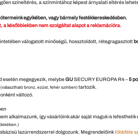
ően színeltérés, a színmintához képest árnyalati eltérés lehetsé
ótermeink egyikében, vagy bármely festékkereskedésben.
lt, a későbbiekben nem szolgáltat alapot a reklamációra.
kintetében válogatott minőségű, hossztoldott, rétegragasztott
b
ád esetén megegyezik, melybe
GU
SECURY EUROPA R4 –
5 p
s
tartozik.
(választható bronz, ezüst, fehér színben)
lonként változó.
ben
em alkalmazunk, így vásárlóink akár saját maguk is lefesthetik 
rdekében.)
sbázisú lazúrrendszerrel dolgozunk. Megrendelőink
többféle s