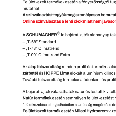
Felületkezelt termékek esetén a fényerősségtől függ
mutathat.
A színválasztást tegyék meg személyesen bemutat
Online színválasztás a fenti okok miatt nem javaso
®
A
SCHUMACHER
fa bejárati ajtók alapanyag te
– „T-68” Standard
– „T-78” Clímatrend
– „T-90” Clímatrend Extra
Az
alap felszereltség
minden profil és termékcsal
zárbetét
és
HOPPE Lima
eloxált alumínium kilinc
További felszereltség termékcsaládonként és profi
A bejárati ajtók választhatók natúr és festett kivitel
Natúr termékek
esetén semmilyen felületkezelést n
felületkezelése elengedhetetlen a tartósság megőrzése é
Felületkezelt termék
esetén
Milesi Hydrocrom
vize