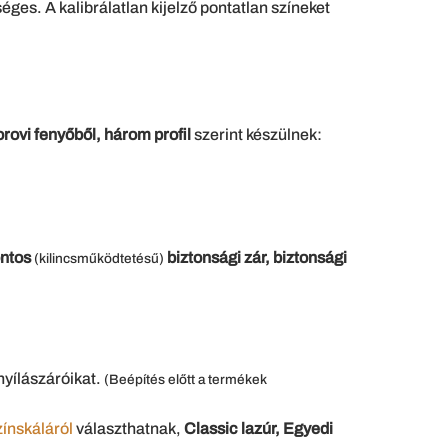
ges. A kalibrálatlan kijelző pontatlan színeket
orovi fenyőből, három profil
szerint készülnek:
ontos
biztonsági zár, biztonsági
(kilincsműködtetésű)
nyílászáróikat.
(Beépítés előtt a termékek
zínskáláról
választhatnak,
Classic lazúr, Egyedi