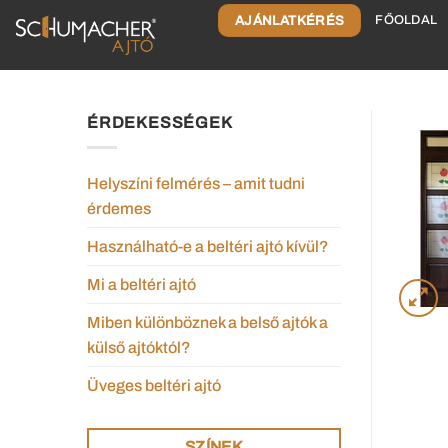
AJÁNLATKÉRÉS
FŐOLDAL
ÉRDEKESSÉGEK
Helyszíni felmérés – amit tudni
érdemes
Használható-e a beltéri ajtó kívül?
Mi a beltéri ajtó
Miben különböznek a belső ajtók a
külső ajtóktól?
Üveges beltéri ajtó
SZÍNEK