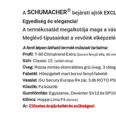
®
SCHUMACHER
A
bejárati ajtók
EXCL
Egyediség és elegancia!
A termékcsalád megalkotója maga a vás
Meglévő típusainkat a vevőink elképzelé
A fenti képen látható termék műszaki tartalma:
Profil
: T-90 Clímatrend Extra
(borovi fenyő élfa, 90 
Szín
: Classic 13.
(sötét oliva)
Üveg
: Rózsa mintás ólomrátétes gríz üveg, 3 ré
Fabetét
: Hőszigetelt mart borovi fenyő fabetét
Vasalat
: GU Secury Europa R4 zár, 3 db ROTO PS
Küszöb:
Fa küszöb
Gumitömítés
: Egyszeres, Deventer SV12 és SP1
Kilincs
: Hoppe Lima F4
(bronz)
Ár:
Előzetes árajánlatkérés szükséges!