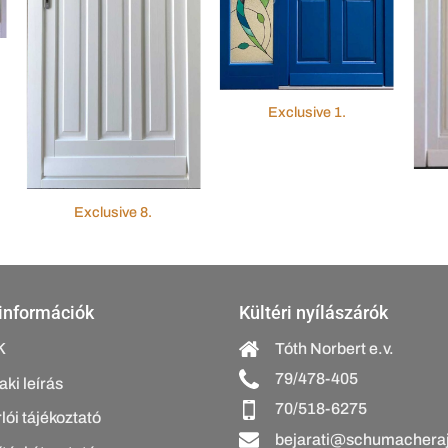
Exclusive 1.
Exclusive 8.
információk
Kültéri nyílászárók
K
Tóth Norbert e.v.
79/478-405
ki leírás
70/518-6275
lói tájékoztató
bejarati@schumacheraj