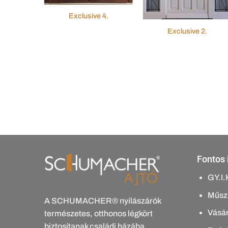
Exclusive 4.
Exclusive 2.
 6.
Fontos 
GY.I.
Műsza
A SCHUMACHER® nyílászárók
Vásár
természetes, otthonos légkört
biztosítanak családi házába,