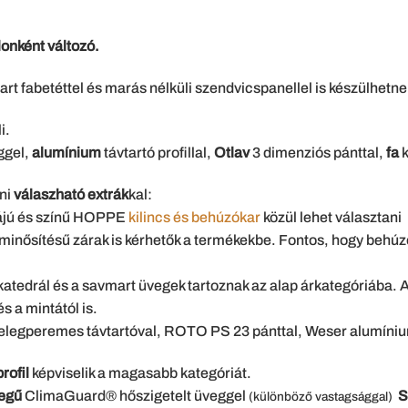
lonként változó.
rt fabetéttel és marás nélküli szendvicspanellel is készülhetne
i.
ggel,
alumínium
távtartó profillal,
Otlav
3 dimenziós pánttal,
fa
k
ni
válaszható extrák
kal:
májú és színű HOPPE
kilincs és behúzókar
közül lehet választani
minősítésű zárak is kérhetők a termékekbe. Fontos, hogy behúz
atedrál és a savmart üvegek tartoznak az alap árkategóriába. A
s a mintától is.
melegperemes távtartóval, ROTO PS 23 pánttal, Weser alumíniu
rofil
képviselik a magasabb kategóriát.
tegű
ClimaGuard® hőszigetelt üveggel
S
(különböző vastagsággal)