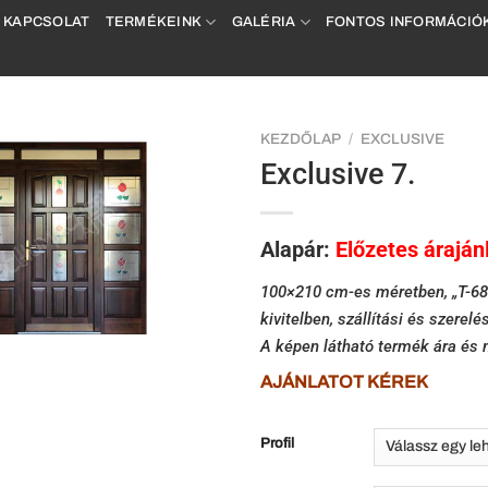
KAPCSOLAT
TERMÉKEINK
GALÉRIA
FONTOS INFORMÁCIÓ
KEZDŐLAP
/
EXCLUSIVE
Exclusive 7.
Alapár:
Előzetes áraján
100×210 cm-es méretben, „T-68” 
kivitelben, szállítási és szerelés
A képen látható termék ára és 
AJÁNLATOT KÉREK
Profil