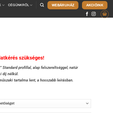
WEBÁRUHÁZ
AKCIÓINK
K
CÉGÜNKRŐL
latkérés szükséges!
Standard profillal, alap felszereltséggel, natúr
i díj nélkül
.
műszaki tartalma lent, a hosszabb leírásban.