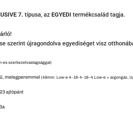
USIVE 7.
típusa, az
EGYEDI
termékcsalád tagja.
árló!
se szerint újragondolva egyediséget visz otthonáb
mm-es szerkezetvastagsággal)
tegű, melegperemmel
(48mm: Low-e 4-18-4-18–4 Low-e + argongáz, 
23 ajtópánt
03a