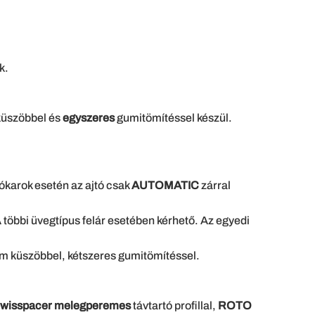
k.
üszöbbel és
egyszeres
gumitömítéssel készül.
ókarok esetén az ajtó csak
AUTOMATIC
zárral
 többi üvegtípus felár esetében kérhető. Az egyedi
m küszöbbel, kétszeres gumitömítéssel.
wisspacer melegperemes
távtartó profillal,
ROTO