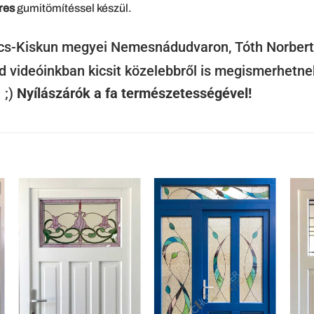
res
gumitömítéssel készül.
Bács-Kiskun megyei Nemesnádudvaron, Tóth Norbert
d videóinkban kicsit közelebbről is megismerhetne
 ;)
Nyílászárók a fa természetességével!