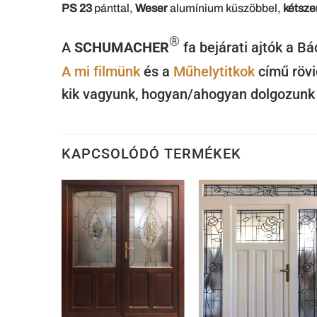
PS 23
pánttal,
Weser
alumínium küszöbbel,
kétsze
®
A
SCHUMACHER
fa bejárati ajtók a 
A mi filmünk
és a
Műhelytitkok
című rövi
kik vagyunk, hogyan/ahogyan dolgozunk
KAPCSOLÓDÓ TERMÉKEK