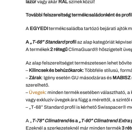
lazúr
vagy akár
RAL
színek közül!
További felszereltség termékcsaládonként és profi
A
EGYEDI
termékcsaládba tartózó bejárati ajtók ma
A
„T-68” Standard
profil
az alap kategóriát képvisel
A termékek
2 rétegű
ClimaGuard® hőszigetelt üve
Az alap felszereltséget természetesen lehet bővíte
–
Kilincsek és behúzókarok:
Többféle stílusú, for
–
Zárak
: Igény esetén GU másodzáras és
MABISZ
szerelhető.
–
Üvegek
: minden termék esetében választható, a k
vagy exkluzív üvegek ára függ a mérettől, a színtől é
– „T-68” Standard profil is kérhető Swisspacer® 
A „
T-78” Clímatrend
és a
„T-90” Clímatrend Extra
p
Ezeknél a szerkezeteknél már minden termék
3 ré