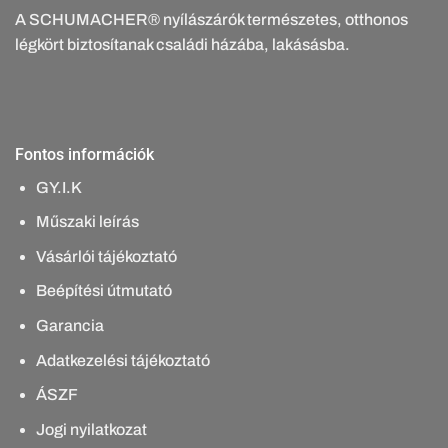
A SCHUMACHER® nyílászárók természetes, otthonos
légkört biztosítanak családi házába, lakásásba.
Fontos információk
GY.I.K
Műszaki leírás
Vásárlói tájékoztató
Beépítési útmutató
Garancia
Adatkezelési tájékoztató
ÁSZF
Jogi nyilatkozat