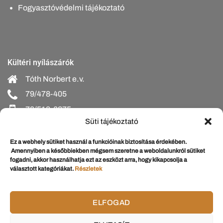
Fogyasztóvédelmi tájékoztató
Kültéri nyílászárók
Tóth Norbert e.v.
79/478-405
70/518-6275
Süti tájékoztató
bejarati@schumacherajto.hu
Ez a webhely sütiket használ a funkcióinak biztosítása érdekében.
Amennyiben a későbbiekben mégsem szeretne a weboldalunkról sütiket
fogadni, akkor használhatja ezt az eszközt arra, hogy kikapcsolja a
választott kategóriákat.
Részletek
Beltéri nyílászárók
Schumacher Nándorné e.v.
79/478-093
ELFOGAD
30/922-2967