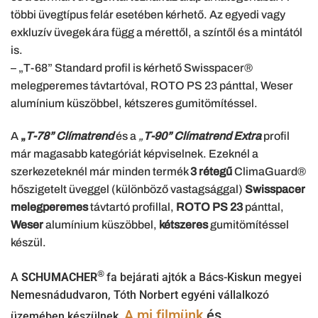
többi üvegtípus felár esetében kérhető. Az egyedi vagy
exkluzív üvegek ára függ a mérettől, a színtől és a mintától
is.
– „T-68” Standard profil is kérhető Swisspacer®
melegperemes távtartóval, ROTO PS 23 pánttal, Weser
alumínium küszöbbel, kétszeres gumitömítéssel.
A
„
T-78” Clímatrend
és a
„
T-90” Clímatrend Extra
profil
már magasabb kategóriát képviselnek. Ezeknél a
szerkezeteknél már minden termék
3 rétegű
ClimaGuard®
hőszigetelt üveggel (különböző vastagsággal)
Swisspacer
melegperemes
távtartó profillal,
ROTO PS 23
pánttal,
Weser
alumínium küszöbbel,
kétszeres
gumitömítéssel
készül.
®
A
SCHUMACHER
fa bejárati ajtók a Bács-Kiskun megyei
Nemesnádudvaron, Tóth Norbert egyéni vállalkozó
A mi filmünk
és
üzemében készülnek.