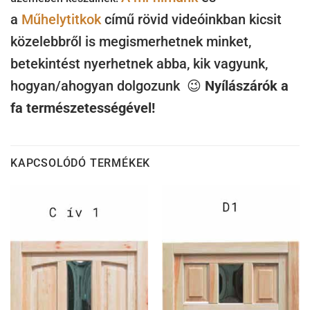
a
Műhelytitkok
című rövid videóinkban kicsit
közelebbről is megismerhetnek minket,
betekintést nyerhetnek abba, kik vagyunk,
hogyan/ahogyan dolgozunk 😉
Nyílászárók
a
fa természetességével!
KAPCSOLÓDÓ TERMÉKEK