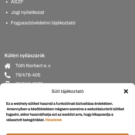
ÁSZF
Jogi nyilatkozat
Fogyasztóvédelmi tájékoztató
Kültéri nyílászárók
Tóth Norbert e.v.
79/478-405
70/518-6275
Süti tájékoztató
bejarati@schumacherajto.hu
Ez a webhely sütiket használ a funkcióinak biztosítása érdekében.
Amennyiben a későbbiekben mégsem szeretne a weboldalunkról sütiket
fogadni, akkor használhatja ezt az eszközt arra, hogy kikapcsolja a
választott kategóriákat.
Részletek
Beltéri nyílászárók
Schumacher Nándorné e.v.