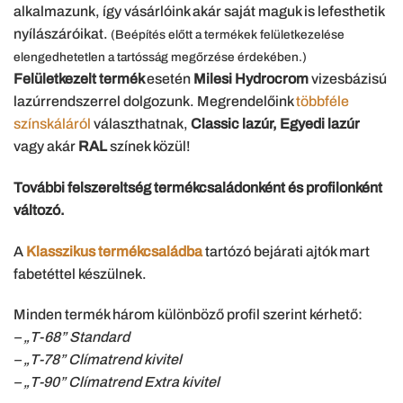
alkalmazunk, így vásárlóink akár saját maguk is lefesthetik
nyílászáróikat.
(Beépítés előtt a termékek felületkezelése
elengedhetetlen a tartósság megőrzése érdekében.)
Felületkezelt termék
esetén
Milesi Hydrocrom
vizesbázisú
lazúrrendszerrel dolgozunk. Megrendelőink
többféle
színskáláról
választhatnak,
Classic lazúr, Egyedi lazúr
vagy akár
RAL
színek közül!
További felszereltség termékcsaládonként és profilonként
változó.
A
Klasszikus termékcsaládba
tartózó bejárati ajtók mart
fabetéttel készülnek.
Minden termék három különböző profil szerint kérhető:
– „T-68” Standard
– „T-78” Clímatrend kivitel
– „T-90” Clímatrend Extra kivitel