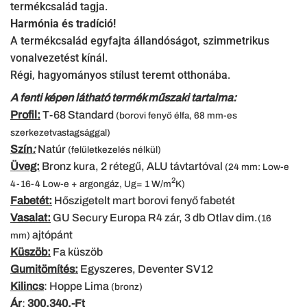
termékcsalád tagja.
Harmónia és tradíció!
A termékcsalád egyfajta állandóságot, szimmetrikus
vonalvezetést kínál.
Régi, hagyományos stílust teremt otthonába.
A fenti képen látható termék műszaki tartalma:
Profil:
T-68 Standard
(borovi fenyő élfa, 68 mm-es
szerkezetvastagsággal)
Szín
:
Natúr
(felületkezelés nélkül)
Üveg:
Bronz kura, 2 rétegű, ALU távtartóval
(24 mm: Low-e
2
4-16-4 Low-e + argongáz, Ug= 1 W/m
K)
Fabetét:
Hőszigetelt mart borovi fenyő fabetét
Vasalat:
GU Secury Europa R4 zár, 3 db Otlav dim.
(16
ajtópánt
mm)
Küszöb:
Fa küszöb
Gumitömítés:
Egyszeres, Deventer SV12
Kilincs
: Hoppe Lima
(bronz)
Ár
:
300.340,-Ft