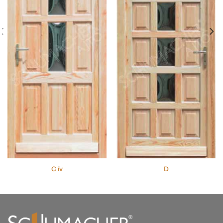
C ív
D