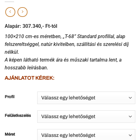
Alapár: 307.340,- Ft-tól
100×210 cm-es méretben, „T-68” Standard profillal, alap
felszereltséggel, natúr kivitelben, szállítási és szerelési díj
nélkül.
A képen látható termék ára és műszaki tartalma lent, a
hosszabb leírásban.
AJÁNLATOT KÉREK:
Profil
Felületkezelés
Méret