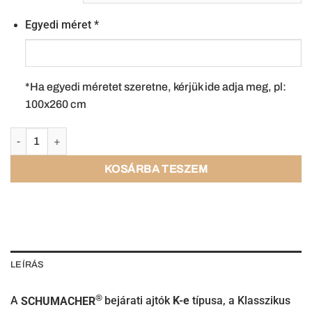
Egyedi méret
*
*Ha egyedi méretet szeretne, kérjük ide adja meg, pl:
100x260 cm
KOSÁRBA TESZEM
LEÍRÁS
®
A
SCHUMACHER
bejárati ajtók
K-e
típusa, a Klasszikus