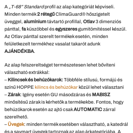
A
„T-68” Standard
profil az alap kategóriát képviseli.
Minden termék
2 rétegű
ClimaGuard® hőszigetelt
üveggel,
alumínium
távtartó profillal,
Otlav
3 dimenziós
pánttal,
fa
küszöbbel és
egyszeres
gumitömítéssel készül.
Az Otlav pánttal szerelt termékek esetén, minden
felületkezelt termékhez vasalat takarót adunk
AJÁNDÉKBA
.
Az alap felszereltséget természetesen lehet bővíteni
válaszható extrákkal:
–
Kilincsek és behúzókarok:
Többféle stílusú, formájú és
színű HOPPE
kilincs és behúzókar
közül lehet választani
–
Zárak
: Igény esetén GU másodzáras és
MABISZ
minősítésű zárak is kérhetők a termékekbe. Fontos, hogy
behúzókarok esetén az ajtó csak
AUTOMATIC
zárral
szerelhető.
–
Üvegek
: minden termék esetében választható, a katedrál
és a savmart üvegek tartoznak az alap árkategóriába. A