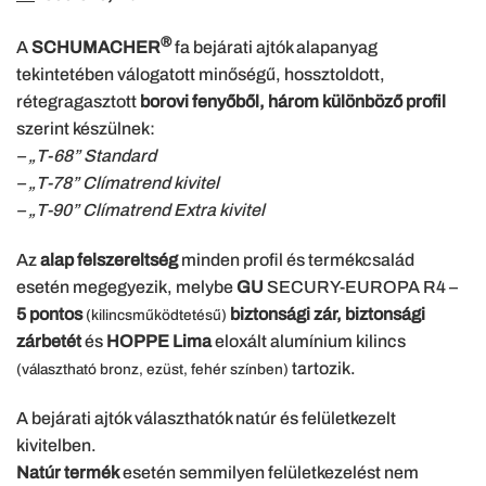
®
A
SCHUMACHER
fa bejárati ajtók alapanyag
tekintetében válogatott minőségű, hossztoldott,
rétegragasztott
borovi fenyőből,
három különböző profil
szerint készülnek:
– „T-68” Standard
– „T-78” Clímatrend kivitel
– „T-90” Clímatrend Extra kivitel
Az
alap felszereltség
minden profil és termékcsalád
esetén megegyezik, melybe
GU
SECURY-EUROPA R4 –
5 pontos
biztonsági zár, biztonsági
(kilincsműködtetésű)
zárbetét
és
HOPPE Lima
eloxált alumínium kilincs
tartozik.
(választható bronz, ezüst, fehér színben)
A bejárati ajtók választhatók natúr és felületkezelt
kivitelben.
Natúr termék
esetén semmilyen felületkezelést nem