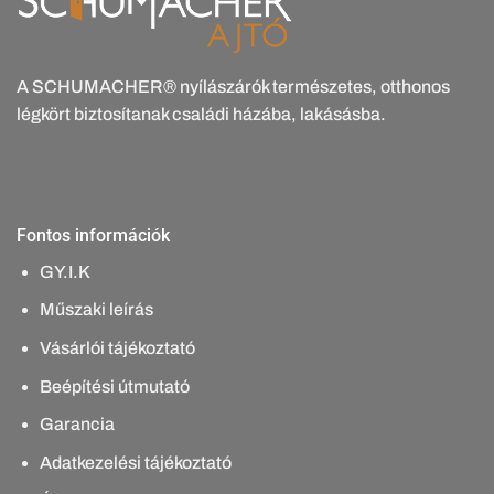
A SCHUMACHER® nyílászárók természetes, otthonos
légkört biztosítanak családi házába, lakásásba.
Fontos információk
GY.I.K
Műszaki leírás
Vásárlói tájékoztató
Beépítési útmutató
Garancia
Adatkezelési tájékoztató