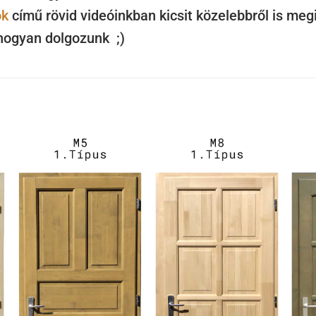
ok
című rövid videóinkban kicsit közelebbről is me
hogyan dolgozunk ;)