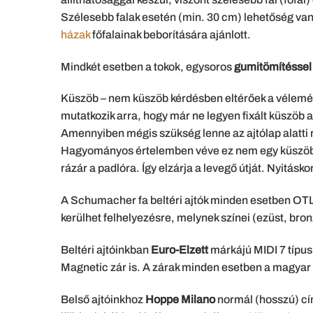
Szélesebb falak esetén (min. 30 cm) lehetőség van 
házak
főfalainak beborítására ajánlott.
Mindkét esetben a tokok, egysoros
gumitömítéssel
Küszöb – nem küszöb kérdésben eltérőek a vélemé
mutatkozik arra, hogy már ne legyen fixált küszöb a
Amennyiben mégis szükség lenne az ajtólap alatti
Hagyományos értelemben véve ez nem egy küszöb, h
rázár a padlóra. Így elzárja a levegő útját. Nyitásk
A Schumacher fa beltéri ajtók minden esetben OT
kerülhet felhelyezésre, melynek színei (ezüst, bron
Beltéri ajtóinkban
Euro-Elzett
márkájú MIDI 7 típu
Magnetic zár is. A zárak minden esetben a magyar
Belső ajtóinkhoz
Hoppe Milano
normál (hosszú) c