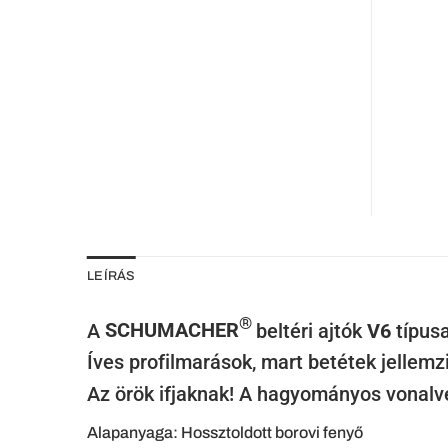
LEÍRÁS
®
A
SCHUMACHER
beltéri ajtók
V6
típus
Íves profilmarások, mart betétek jellemz
Az örök ifjaknak! A hagyományos vonalvez
Alapanyaga: Hossztoldott borovi fenyő