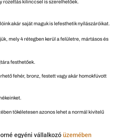
rozettás kilinccsel is szerelhetőek.
nk akár saját maguk is lefesthetik nyílászáróikat.
jük, mely 4 rétegben kerül a felületre, mártásos és
jtára festhetőek.
 kérhető fehér, bronz, festett vagy akár homokfúvott
mékeinket.
ében tökéletesen azonos lehet a normál kivitelű
orné egyéni vállalkozó
üzemében