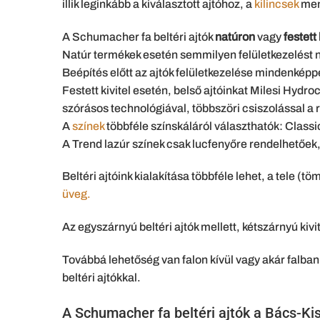
illik leginkább a kiválasztott ajtóhoz, a
kilincsek
menü
A Schumacher fa beltéri ajtók
natúron
vagy
festett
Natúr termékek esetén semmilyen felületkezelést ne
Beépítés előtt az ajtók felületkezelése mindenképp
Festett kivitel esetén, belső ajtóinkat Milesi Hydr
szórásos technológiával, többszöri csiszolással a r
A
színek
többféle színskáláról választhatók: Classic
A Trend lazúr színek csak lucfenyőre rendelhetőek, 
Beltéri ajtóink kialakítása többféle lehet, a tele (t
üveg.
Az egyszárnyú beltéri ajtók mellett, kétszárnyú kiv
Továbbá lehetőség van falon kívül vagy akár falban
beltéri ajtókkal.
A Schumacher fa beltéri ajtók a Bács-