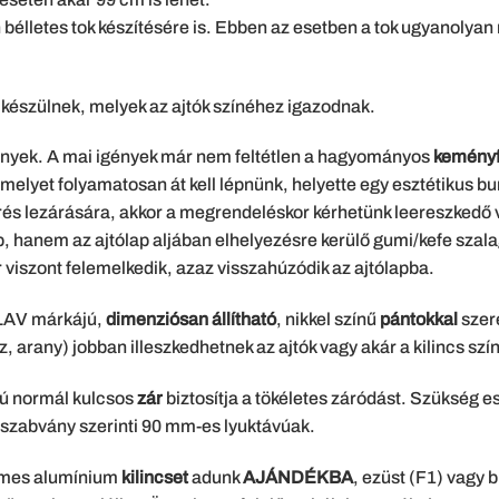
bélletes tok készítésére is. Ebben az esetben a tok ugyanolyan
készülnek, melyek az ajtók színéhez igazodnak.
nyek. A mai igények már nem feltétlen a hagyományos
keményf
melyet folyamatosan át kell lépnünk, helyette egy esztétikus bu
 rés lezárására, akkor a megrendeléskor kérhetünk leereszked
anem az ajtólap aljában elhelyezésre kerülő gumi/kefe szalag
or viszont felemelkedik, azaz visszahúzódik az ajtólapba.
LAV márkájú,
dimenziósan állítható
, nikkel színű
pántokkal
szer
z, arany) jobban illeszkedhetnek az ajtók vagy akár a kilincs szí
sú normál kulcsos
zár
biztosítja a tökéletes záródást. Szükség e
 szabvány szerinti 90 mm-es lyuktávúak.
ímes alumínium
kilincset
adunk
AJÁNDÉKBA
, ezüst (F1) vagy 