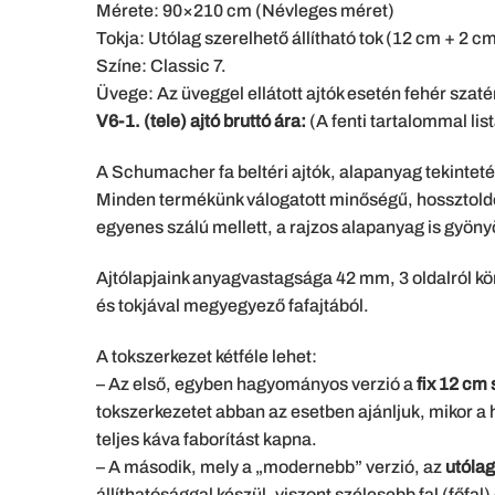
Mérete: 90×210 cm (Névleges méret)
Tokja: Utólag szerelhető állítható tok (12 cm + 2 c
Színe: Classic 7.
Üvege: Az üveggel ellátott ajtók esetén fehér szaté
V6-1. (tele) ajtó bruttó ára:
(A fenti tartalommal lis
A Schumacher fa beltéri ajtók, alapanyag tekintet
Minden termékünk válogatott minőségű, hossztoldot
egyenes szálú mellett, a rajzos alapanyag is gyönyör
Ajtólapjaink anyagvastagsága 42 mm, 3 oldalról kör
és tokjával megyegyező fafajtából.
A tokszerkezet kétféle lehet:
– Az első, egyben hagyományos verzió a
fix 12 cm 
tokszerkezetet abban az esetben ajánljuk, mikor a 
teljes káva faborítást kapna.
– A második, mely a „modernebb” verzió, az
utólag
állíthatósággal készül, viszont szélesebb fal (főfal)