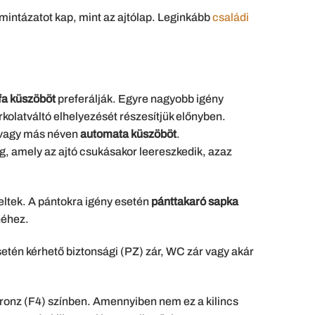
 mintázatot kap, mint az ajtólap. Leginkább
családi
a küszöböt
preferálják. Egyre nagyobb igény
rkolatváltó elhelyezését részesítjük előnyben.
ő vagy más néven
automata küszöböt
.
, amely az ajtó csukásakor leereszkedik, azaz
eltek. A pántokra igény esetén
pánttakaró sapka
néhez.
setén kérhető biztonsági (PZ) zár, WC zár vagy akár
bronz (F4) színben. Amennyiben nem ez a kilincs