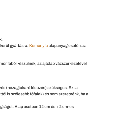
k.
 kerül gyártásra.
Keményfa
alapanyag esetén az
ömör fából készülnek, az ajtólap vázszerkezetével
zés (hézagtakaró lécezés) szükséges. Ezt a
ttől is szélesebb főfalak) és nem szeretnénk, ha a
stagságot. Alap esetben 12 cm és + 2 cm-es