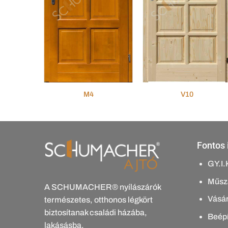
M4
V10
Fontos 
GY.I.
Műsza
A SCHUMACHER® nyílászárók
Vásár
természetes, otthonos légkört
biztosítanak családi házába,
Beépí
lakásásba.