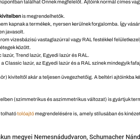
pontban találhat Önnek megfelelőt. Ajtóink normál címes vagy 
 kivitelben
is megrendelhetők.
m kapnak a termékek, nyersen kerülnek forgalomba. Így vásárlói
en javasolt.
ocrom vizesbázisú vastaglazúrral vagy RAL festékkel felületkezel
étegek között.
 lazúr, Trend lazúr, Egyedi lazúr és RAL.
a Classic lazúr, az Egyedi lazúr és a RAL színek mindegyik fafa
ömör) kiviteltől akár a teljesen üvegezhetőig. A beltéri ajtóinkba
itelben (szimmetrikus és aszimmetrikus változat) is gyártjuk ter
 tolható
tolóajtó
megrendelésére is, amely stílusában és kinézet
Kiskun megyei Nemesnádudvaron, Schumacher Nánd