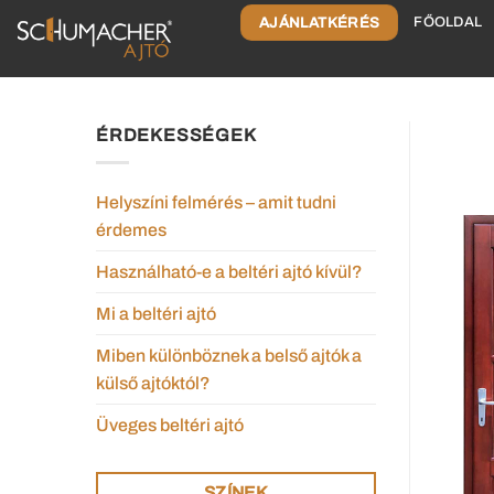
AJÁNLATKÉRÉS
FŐOLDAL
ÉRDEKESSÉGEK
Helyszíni felmérés – amit tudni
érdemes
Használható-e a beltéri ajtó kívül?
Mi a beltéri ajtó
Miben különböznek a belső ajtók a
külső ajtóktól?
Üveges beltéri ajtó
SZÍNEK