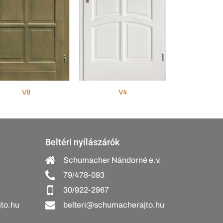
V8
V4
Beltéri nyílászárók
Schumacher Nándorné e.v.
79/478-093
30/922-2967
to.hu
belteri@schumacherajto.hu