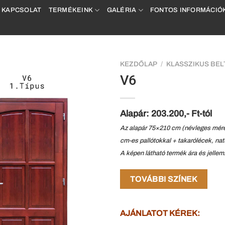
KAPCSOLAT
TERMÉKEINK
GALÉRIA
FONTOS INFORMÁCIÓ
KEZDŐLAP
/
KLASSZIKUS BEL
V6
Alapár: 203.200,- Ft-tól
Az alapár 75×210 cm (névleges méret
cm-es pallótokkal + takarólécek, natúr
A képen látható termék ára és jellemz
TOVÁBBI SZÍNEK
AJÁNLATOT KÉREK: