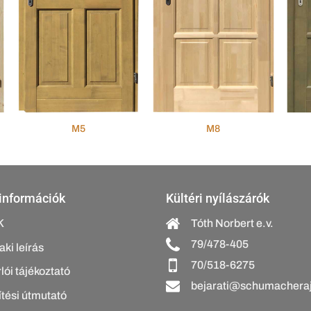
M5
M8
információk
Kültéri nyílászárók
K
Tóth Norbert e.v.
79/478-405
ki leírás
70/518-6275
lói tájékoztató
bejarati@schumacheraj
tési útmutató