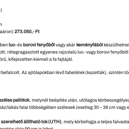
m)
n
taáron)
273.050,- Ft
ében
luc-
és
borovi fenyőből
vagy akár
keményfából
készülhetne
t, rétegragasztott egyenes rajzolatú luc- vagy borovi fenyőből
ű, kifejezetten kiemeli a fa fajtáját.
befalcolt. Az ajtólapokban lévő fabetétek (kazetták), szintén t
széles pallótok
, melynél beépítés után, utólagos körbeszegélye
ház/lakás falai többségében szélesek (esetleg 30 – 38 cm vagy e
 szerelhető állítható tok (UTH)
, mely körbefogja a teljes falva
 esetén akár 99 cm is lehet.